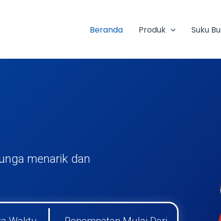
Beranda
Produk
Suku B
mu Dengan Kredit Modal
bunga menarik dan
titif dan tenor sesuai kebutuhan Bisnis Anda.